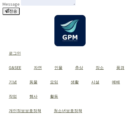
Message
전송
로그인
G&SEE
자연
인물
추상
장소
풍경
기념
동물
모임
생활
시설
예배
작업
행사
활동
개인정보보호정책
청소년보호정책