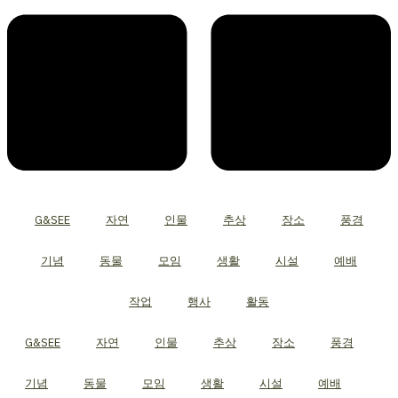
G&SEE
자연
인물
추상
장소
풍경
기념
동물
모임
생활
시설
예배
작업
행사
활동
G&SEE
자연
인물
추상
장소
풍경
기념
동물
모임
생활
시설
예배