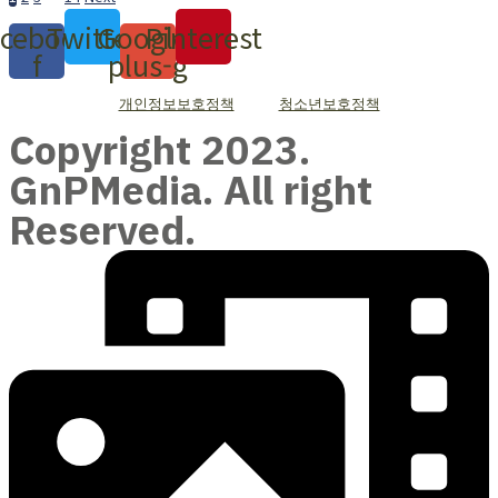
cebook-
Twitter
Google-
Pinterest
f
plus-g
개인정보보호정책
청소년보호정책
Copyright 2023.
GnPMedia. All right
Reserved.