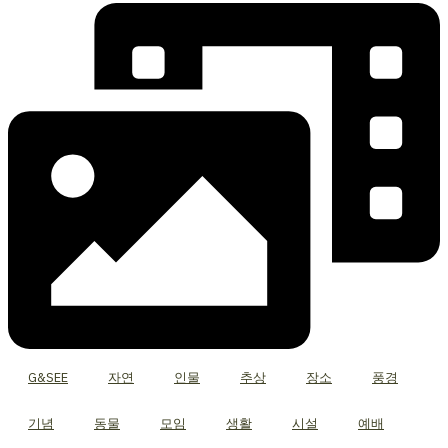
G&SEE
자연
인물
추상
장소
풍경
기념
동물
모임
생활
시설
예배