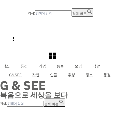
검색:
검색 버튼
장소
풍경
기념
동물
모임
생활
G&SEE
자연
인물
추상
장소
풍경
G & SEE
복음으로 세상을 보다
검색:
검색 버튼