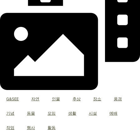
G&SEE
자연
인물
추상
장소
풍경
기념
동물
모임
생활
시설
예배
작업
행사
활동