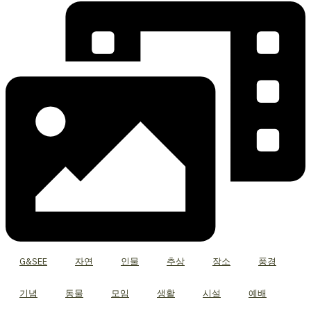
G&SEE
자연
인물
추상
장소
풍경
기념
동물
모임
생활
시설
예배