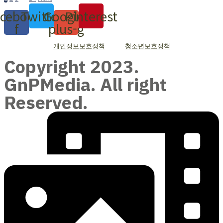
cebook-
Twitter
Google-
Pinterest
f
plus-g
개인정보보호정책
청소년보호정책
Copyright 2023.
GnPMedia. All right
Reserved.