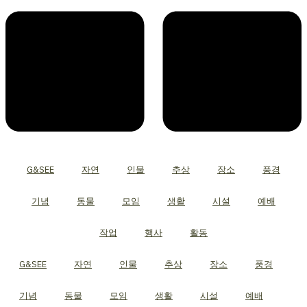
G&SEE
자연
인물
추상
장소
풍경
기념
동물
모임
생활
시설
예배
작업
행사
활동
G&SEE
자연
인물
추상
장소
풍경
기념
동물
모임
생활
시설
예배