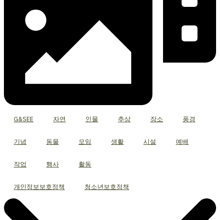
G&SEE
자연
인물
추상
장소
풍경
기념
동물
모임
생활
시설
예배
작업
행사
활동
개인정보보호정책
청소년보호정책