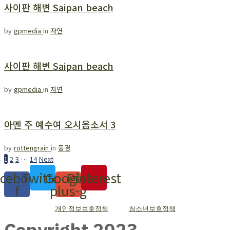
사이판 해변 Saipan beach
by
gpmedia
in
자연
사이판 해변 Saipan beach
by
gpmedia
in
자연
아멘 주 예수여 오시옵소서 3
by
rottengrain
in
풍경
1
2
3
…
14
Next
cebook-
Twitter
Google-
Pinterest
f
plus-g
개인정보보호정책
청소년보호정책
Copyright 2023.