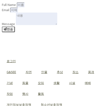
Full Name
Email
Message
전송
로그인
G&SEE
자연
인물
추상
장소
풍경
기념
동물
모임
생활
시설
예배
작업
행사
활동
개인정보보호정책
청소년보호정책