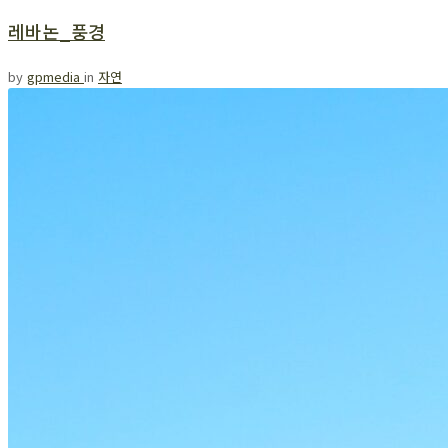
레바논_풍경
by
gpmedia
in
자연