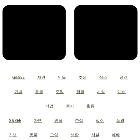
G&SEE
자연
인물
추상
장소
풍경
기념
동물
모임
생활
시설
예배
작업
행사
활동
G&SEE
자연
인물
추상
장소
풍경
기념
동물
모임
생활
시설
예배