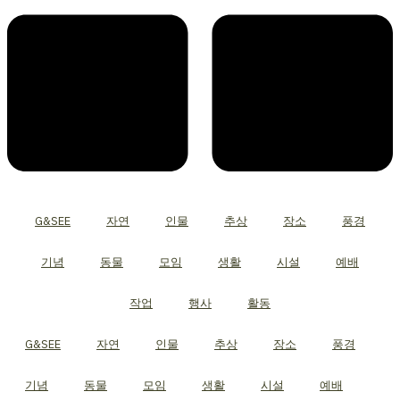
G&SEE
자연
인물
추상
장소
풍경
기념
동물
모임
생활
시설
예배
작업
행사
활동
G&SEE
자연
인물
추상
장소
풍경
기념
동물
모임
생활
시설
예배