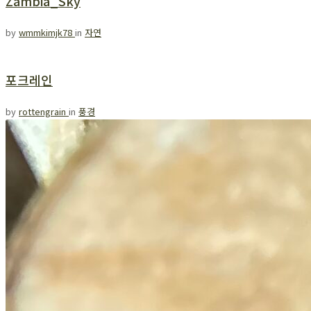
Zambia_Sky
by
wmmkimjk78
in
자연
포크레인
by
rottengrain
in
풍경