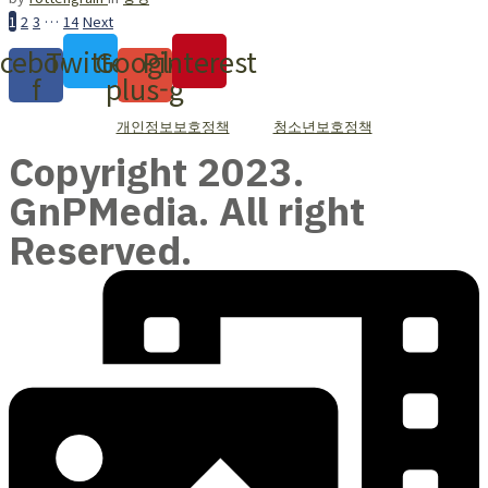
1
2
3
…
14
Next
cebook-
Twitter
Google-
Pinterest
f
plus-g
개인정보보호정책
청소년보호정책
Copyright 2023.
GnPMedia. All right
Reserved.