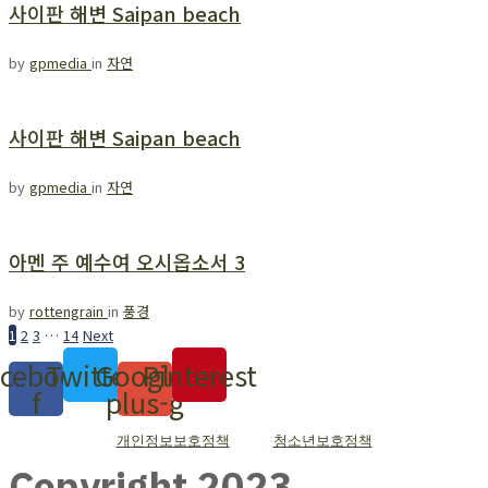
사이판 해변 Saipan beach
by
gpmedia
in
자연
사이판 해변 Saipan beach
by
gpmedia
in
자연
아멘 주 예수여 오시옵소서 3
by
rottengrain
in
풍경
1
2
3
…
14
Next
cebook-
Twitter
Google-
Pinterest
f
plus-g
개인정보보호정책
청소년보호정책
Copyright 2023.