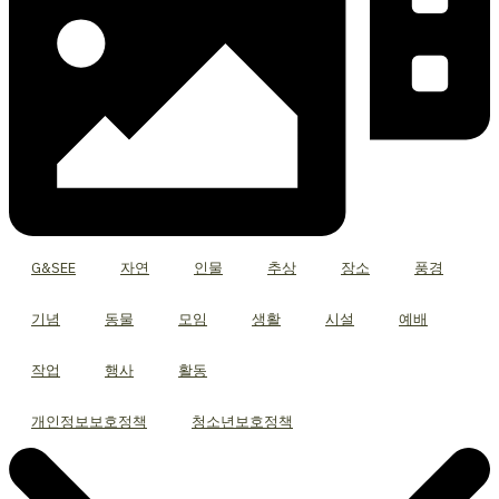
G&SEE
자연
인물
추상
장소
풍경
기념
동물
모임
생활
시설
예배
작업
행사
활동
개인정보보호정책
청소년보호정책