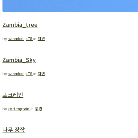
Zambia_tree
by
wmmkimjk78
in
자연
Zambia_Sky
by
wmmkimjk78
in
자연
포크레인
by
rottengrain
in
풍경
나무 장작