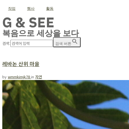
작업
행사
활동
G & SEE
복음으로 세상을 보다
검색:
검색 버튼
레바논 산위 마을
by
wmmkimjk78
in
자연