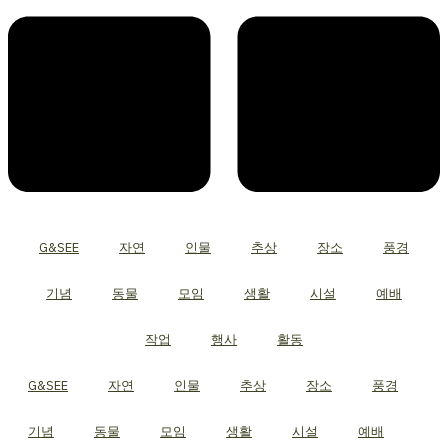
G&SEE
자연
인물
추상
장소
풍경
기념
동물
모임
생활
시설
예배
작업
행사
활동
G&SEE
자연
인물
추상
장소
풍경
기념
동물
모임
생활
시설
예배