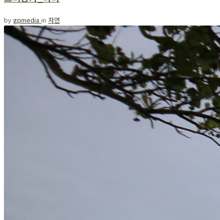
by
gpmedia
in
자연